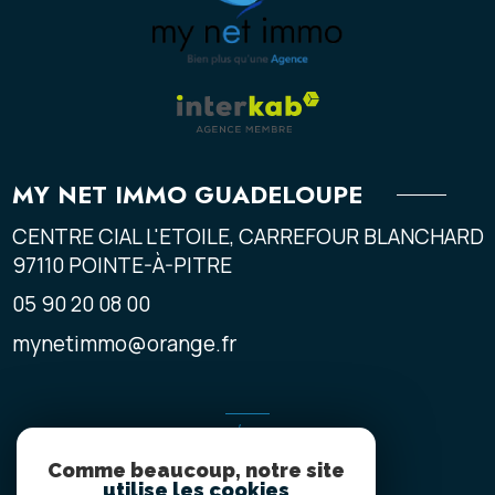
MY NET IMMO GUADELOUPE
CENTRE CIAL L'ETOILE, CARREFOUR BLANCHARD
97110
POINTE-À-PITRE
05 90 20 08 00
mynetimmo@orange.fr
ADHÉRENTS
Comme beaucoup, notre site
NOUS ADHÉRONS
utilise les cookies