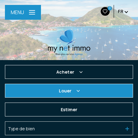
0
FR
MENU
Acheter
De l'ancien
Louer
De l'immo pro
à l'année
Estimer
En saisonnier
Type de bien
De l'immo pro