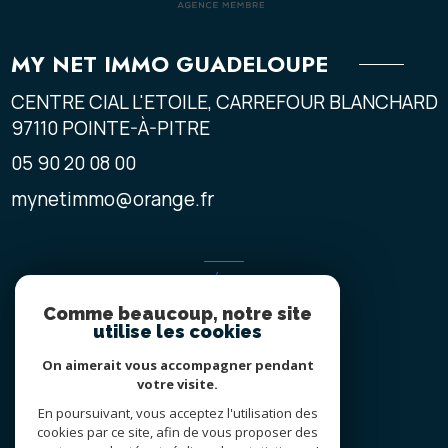
MY NET IMMO GUADELOUPE
CENTRE CIAL L'ETOILE, CARREFOUR BLANCHARD
97110
POINTE-À-PITRE
05 90 20 08 00
mynetimmo@orange.fr
ADHÉRENTS
Comme beaucoup, notre site
NOUS ADHÉRONS
utilise les cookies
On aimerait vous accompagner pendant
votre visite.
En poursuivant, vous acceptez l'utilisation des
cookies par ce site, afin de vous proposer des