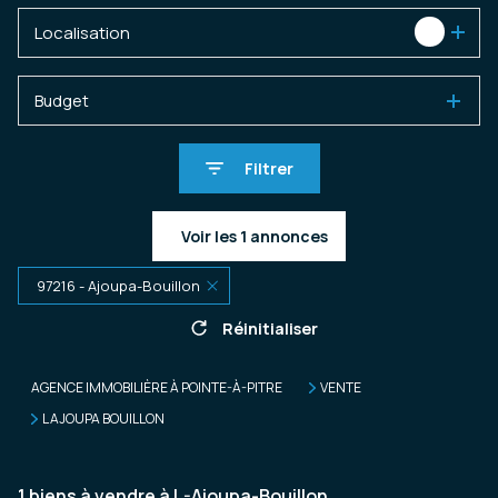
Localisation
1
Budget
Filtrer
Voir les
1
annonces
97216 - Ajoupa-Bouillon
Réinitialiser
AGENCE IMMOBILIÈRE À POINTE-À-PITRE
VENTE
L AJOUPA BOUILLON
1
biens à vendre à L-Ajoupa-Bouillon