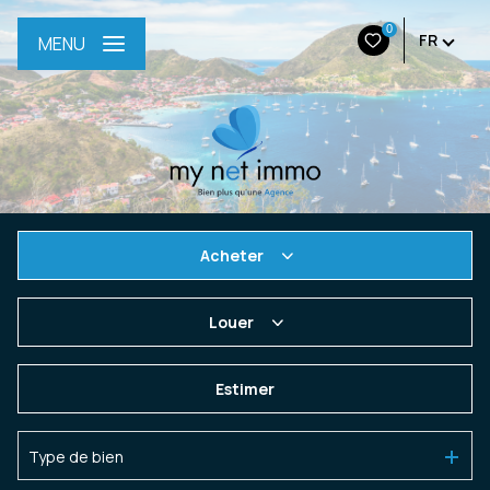
0
FR
MENU
Acheter
De l'ancien
Louer
De l'immo pro
à l'année
Estimer
En saisonnier
Type de bien
De l'immo pro