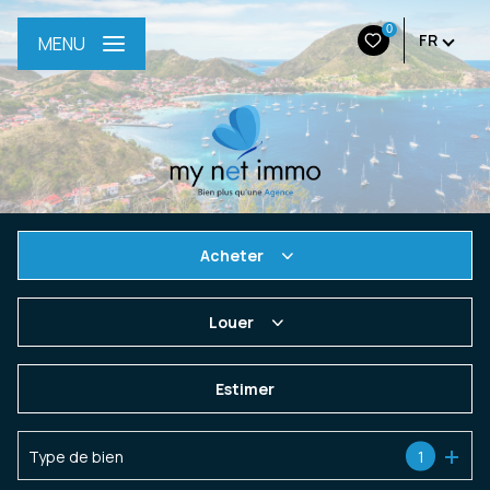
0
FR
MENU
Acheter
De l'ancien
Louer
De l'immo pro
à l'année
Estimer
En saisonnier
Type de bien
1
De l'immo pro