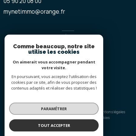
05 90 20 08 00
mynetimmo@orange.fr
ADHÉRENTS
Comme beaucoup, notre site
NOUS ADHÉRONS
utilise les cookies
On aimerait vous accompagner pendant
votre visite.
En poursuivant, vous acceptez l'utilisation des
cookies par ce site, afin de vous proposer des
contenus adaptés et réaliser des statistiques !
© 2026 | Tous droits réservés
PARAMÉTRER
Nos honoraires
Nos partenaires
Mentions légales
Admin
Politique RGPD
Cookies
TOUT ACCEPTER
Réalisé par :