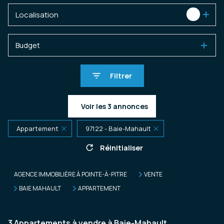
Localisation
1
Budget
Filtrer
Voir les
3
annonces
Appartement
97122 - Baie-Mahault
Réinitialiser
AGENCE IMMOBILIÈRE À POINTE-À-PITRE
VENTE
BAIE MAHAULT
APPARTEMENT
3
Appartements à vendre à Baie-Mahault