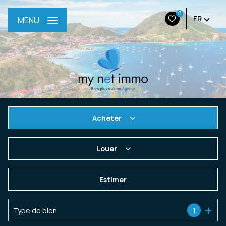
0
FR
MENU
Acheter
De l'ancien
Louer
De l'immo pro
à l'année
Estimer
En saisonnier
Type de bien
1
De l'immo pro