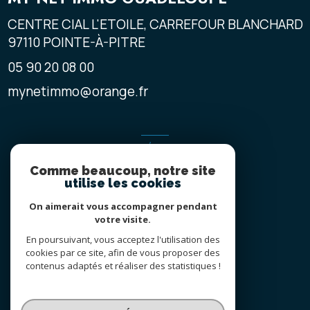
CENTRE CIAL L'ETOILE, CARREFOUR BLANCHARD
97110
POINTE-À-PITRE
05 90 20 08 00
mynetimmo@orange.fr
ADHÉRENTS
Comme beaucoup, notre site
NOUS ADHÉRONS
utilise les cookies
On aimerait vous accompagner pendant
votre visite.
En poursuivant, vous acceptez l'utilisation des
cookies par ce site, afin de vous proposer des
contenus adaptés et réaliser des statistiques !
© 2026 | Tous droits réservés