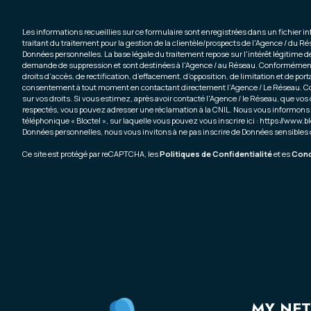
Les informations recueillies sur ce formulaire sont enregistrées dans un fichier
traitant du traitement pour la gestion de la clientèle/prospects de l'Agence / du 
Données personnelles. La base légale du traitement repose sur l'intérêt légitime 
demande de suppression et sont destinées à l'Agence / au Réseau. Conformément à 
droits d’accès, de rectification, d’effacement, d’opposition, de limitation et de por
consentement à tout moment en contactant directement l’Agence / Le Réseau. Co
sur vos droits. Si vous estimez, après avoir contacté l'Agence / le Réseau, que vos 
respectés, vous pouvez adresser une réclamation à la CNIL. Nous vous informons d
téléphonique « Bloctel », sur laquelle vous pouvez vous inscrire ici :
https://www.bl
Données personnelles, nous vous invitons à ne pas inscrire de Données sensibles d
Ce site est protégé par reCAPTCHA, les
Politiques de Confidentialité
et es
Condi
MY NE