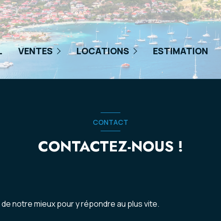
Guadeloupe
Guadeloupe
L
VENTES
LOCATIONS
ESTIMATION
Martinique
Martinique
Saint-Martin & Sint-Maarten
Saint-Martin & Sint-Maarten
CONTACT
CONTACTEZ-NOUS !
s de notre mieux pour y répondre au plus vite.