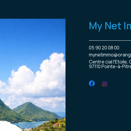
My Net 
05 90 20 08 00
mynetimmo@orange
Centre cial l'Etoile
97110 Pointe-à-Pitr