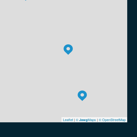
Leaflet
|
©
Maps
|
© OpenStreetMap
Jawg