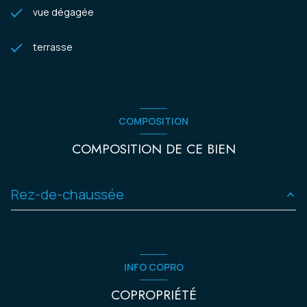
vue dégagée
terrasse
COMPOSITION
COMPOSITION DE CE BIEN
Rez-de-chaussée
chambre
13.71 m²
chambre
12.15 m²
INFO COPRO
chambre
11.61 m²
COPROPRIÉTÉ
cuisine
9.25 m²