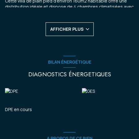
Cette villa de plain pied d'environ 160m2 habitable offre une
distribution idéale et dispose de 4 chambres climatisées avec
chacune sa salle d'eau privative offrant un confort optimal pour
une famille ou un projet de location saisonnière. La pièce de
vie, lumineuse et ouverte sur l’extérieur, comprend un salon
AFFICHER PLUS
climatisé avec cuisine américaine (semi équipée) et cellier
attenant donnant directement sur la terrasse et l'espace
piscine d'environ 100m2. La villa est également équipée d’un
garage et d’une citerne d’eau collective, des atouts appréciés
en Guadeloupe.
Frais de notaire réduits : 2,5%
BILAN ÉNERGÉTIQUE
Si vous voulez en savoir plus, l'agence immobilière My Net
Immo se fera un plaisir de vous aider, vous pouvez nous
DIAGNOSTICS ÉNERGETIQUES
contacter au 0590 200 800
Les informations sur les risques auxquels ce bien est exposé
sont disponibles sur le site Géorisques :
www.georisques.gouv.fr
DPE en cours
A PROPOS DE CE BIEN