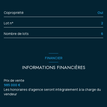
salon/sejour
40.54 m²
Copropriété
Oui
chambre
12.30 m²
Lot n°
2
Nombre de lots
6
FINANCIER
INFORMATIONS FINANCIÈRES
Prix de vente
985 000 €
Les honoraires d'agence seront intégralement à la charge du
vendeur