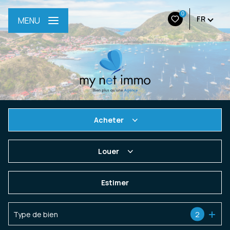
0
FR
MENU
Acheter
De l'ancien
Louer
De l'immo pro
à l'année
Estimer
En saisonnier
Type de bien
2
De l'immo pro