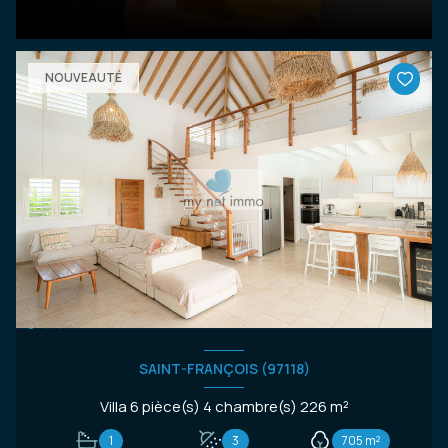
NOUVEAUTÉ
SAINT-FRANÇOIS (97118)
Villa 6 pièce(s) 4 chambre(s) 226 m²
1
3
705 m²