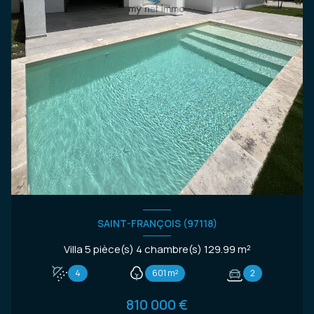
SAINT-FRANÇOIS (97118)
Villa 5 pièce(s) 4 chambre(s) 129.99 m²
4
601 m²
2
810 000 €