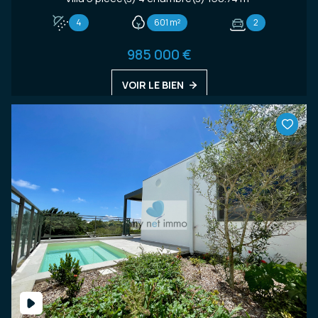
4
601 m²
2
985 000 €
VOIR LE BIEN