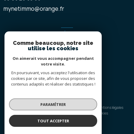
mynetimmo@orange.fr
ADHÉRENTS
Comme beaucoup, notre site
NOUS ADHÉRONS
utilise les cookies
On aimerait vous accompagner pendant
votre visite.
En poursuivant, vous acceptez l'utilisation des
cookies par ce site, afin de vous proposer des
contenus adaptés et réaliser des statistiques !
© 2026 | Tous droits réservés
PARAMÉTRER
Nos honoraires
Nos partenaires
Mentions légales
Admin
Politique RGPD
Cookies
TOUT ACCEPTER
Réalisé par :